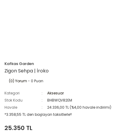
Kafkas Garden
Zigon Sehpa | İroko
(0) Yorum
- 0 Puan
Kategori
Aksesuar
Stok Kodu
BHBWQV82EM
Havale
24.336,00 TL (%4,00 havale indirimi)
*3.358,55 TL den başlayan taksitlerle!!
25.350 TL