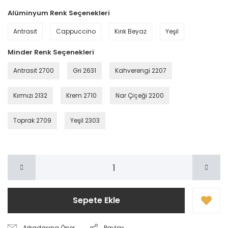
Alüminyum Renk Seçenekleri
Antrasit
Cappuccino
Kırık Beyaz
Yeşil
Minder Renk Seçenekleri
Antrasit 2700
Gri 2631
Kahverengi 2207
Kırmızı 2132
Krem 2710
Nar Çiçeği 2200
Toprak 2709
Yeşil 2303
Sepete Ekle
Arkadaşına Öner
Paylaş