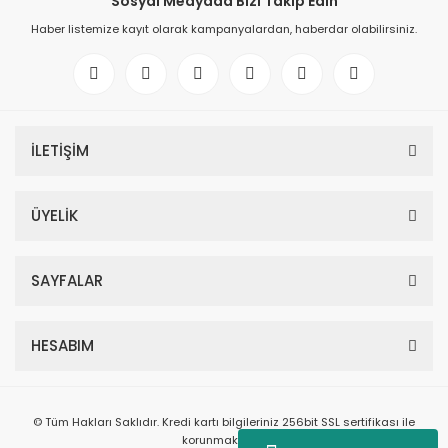
Sosyal Medyada Bizi Takip Edin
Haber listemize kayıt olarak kampanyalardan, haberdar olabilirsiniz.
İLETİŞİM
ÜYELİK
SAYFALAR
HESABIM
© Tüm Hakları Saklıdır. Kredi kartı bilgileriniz 256bit SSL sertifikası ile
korunmaktadır.