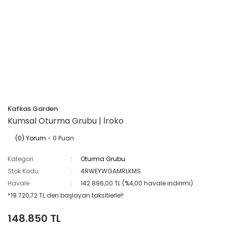
Kafkas Garden
Kumsal Oturma Grubu | İroko
(0) Yorum
- 0 Puan
Kategori
Oturma Grubu
Stok Kodu
4RWEYWGAMRLKMS
Havale
142.896,00 TL (%4,00 havale indirimi)
*19.720,72 TL den başlayan taksitlerle!!
148.850 TL