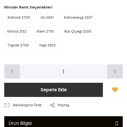
Minder Renk Seçenekleri
Antrasit 2700
Gri 2631
Kahverengi 2207
Kırmızı 2132
Krem 2710
Nar Çiçeği 2200
Toprak 2709
Yeşil 2303
Sepete Ekle
Arkadaşına Öner
Paylaş
Ürün Bilgisi