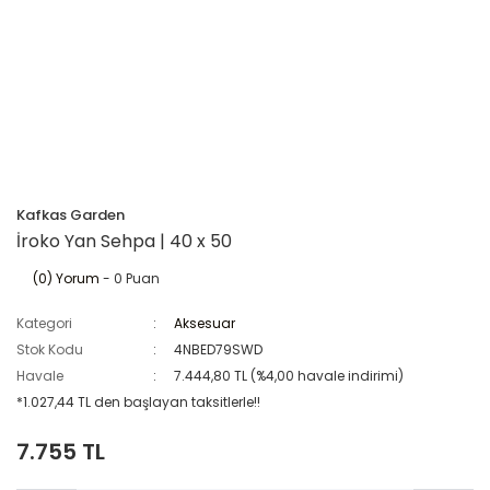
Kafkas Garden
İroko Yan Sehpa | 40 x 50
(0) Yorum
- 0 Puan
Kategori
Aksesuar
Stok Kodu
4NBED79SWD
Havale
7.444,80 TL (%4,00 havale indirimi)
*1.027,44 TL den başlayan taksitlerle!!
7.755 TL