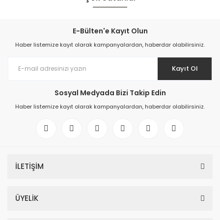
YENİ
E-Bülten'e Kayıt Olun
Haber listemize kayıt olarak kampanyalardan, haberdar olabilirsiniz.
Kayıt Ol
Sosyal Medyada Bizi Takip Edin
Leo Oturma Grubu | İroko
Haber listemize kayıt olarak kampanyalardan, haberdar olabilirsiniz.
192.000TL
100x200 Iroko Kapadokya Plus Masa Takımı ( Iroko Kapadokya Plus 
YENİ
İLETİŞİM
250.675TL
ÜYELİK
YENİ